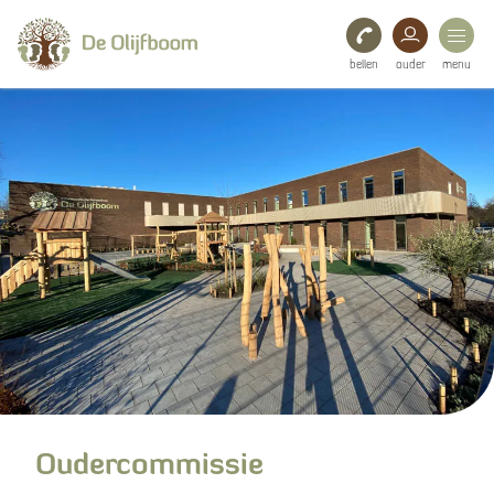
bellen
ouder
menu
Onze school
Ouders
Bestuur
Oudercommissie