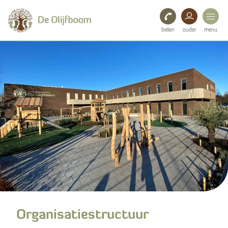
bellen
ouder
menu
Onze school
Ouders
Bestuur
Organisatiestructuur