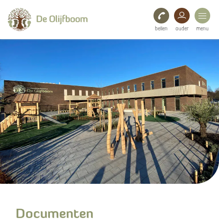
bellen
ouder
menu
Onze school
Ouders
Bestuur
Documenten